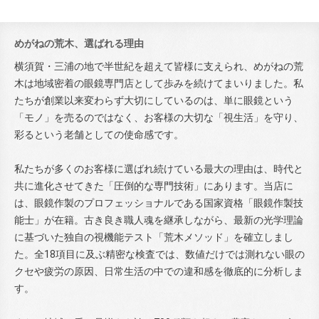
めがねの荒木、選ばれる理由
横須賀・三浦の地で半世紀を超えて皆様に支えられ、めがねの荒
木は地域密着の眼鏡専門店として歩みを続けてまいりました。私
たちが創業以来変わらず大切にしているのは、単に眼鏡という
「モノ」を売るのではなく、お客様の大切な「視生活」を守り、
彩るという老舗としての使命感です。
私たちが多くのお客様に選ばれ続けている最大の理由は、時代と
共に進化させてきた「圧倒的な専門技術」にあります。当店に
は、眼鏡作製のプロフェッショナルである国家資格「眼鏡作製技
能士」が在籍。古き良き職人魂を継承しながら、最新の光学理論
に基づいた独自の視機能テスト「荒木メソッド」を確立しまし
た。全18項目に及ぶ精密な検査では、数値だけでは測れない眼の
クセや疲労の原因、日常生活の中での違和感を徹底的に分析しま
す。