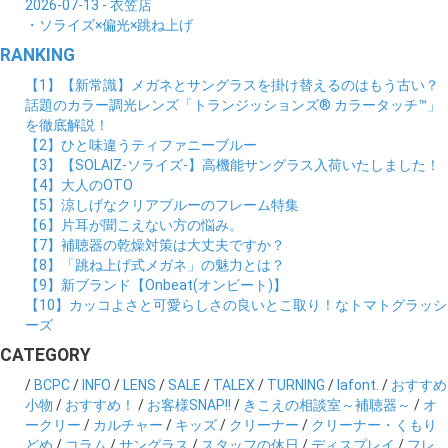
2026-07-13 - 衣笠店
・ソライズ×偏光×跳ね上げ
RANKING
【1】【新常識】メガネとサングラスを掛け替えるのはもう古い？
話題のカラー調光レンズ「トランジッションズ® カラータッチ™」
を徹底解説！
【2】ひと味違うティファニーブルー
【3】【SOLAIZ-ソライズ-】高機能サングラス入荷いたしました！
【4】大人のOTO
【5】涼しげなクリアブルーのフレーム特集
【6】片耳が聞こえない方の悩み。
【7】補聴器の乾燥対策は大丈夫ですか？
【8】「跳ね上げ式メガネ」の魅力とは？
【9】新ブランド【Onbeat(オンビート)】
【10】カッコよさと可愛らしさの良いとこ取り！なトマトグラッシ
ーズ
CATEGORY
/
BCPC
/
INFO
/
LENS
/
SALE
/
TALEX
/
TURNING
/
lafont.
/
おすすめ
小物
/
おすすめ！
/
お客様SNAP!!
/
きこえの相談室～補聴器～
/
オ
ークリー
/
カルチャー
/
キッズ
/
クリーナー
/
クリーナー・くもり
どめ
/
コラム
/
サングラス
/
スタッフの休日
/
ディスプレイ
/
フレ