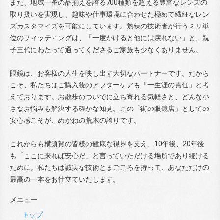
また、地域一番の品揃えを誇る700種類を超える豊富なレンズの
取り扱いを実現し、趣味や仕事環境に合わせた極めて繊細なレン
ズカスタマイズを可能にしています。熟練の技術者が行うミリ単
位のフィッティングは、「一度かけると他には戻れない」と、親
子三代にわたって通ってくださるご家族も少なくありません。
眼鏡は、お客様の人生を映し出す大切なパートナーです。だから
こそ、私たちはご購入後のアフターケアも「一生涯の責任」と考
えております。お散歩のついでに立ち寄れる気軽さと、どんな小
さなお悩みも解決する確かな知見。この「街の眼鏡店」としての
安心感こそが、めがねの荒木の誇りです。
これからも横須賀の皆様の健康な視界を支え、10年後、20年後
も「ここに来れば安心だ」と言っていただける場所であり続ける
ために。私たちは誠実な技術とまごころを持って、あなただけの
最高の一本をお仕立ていたします。
メニュー
トップ