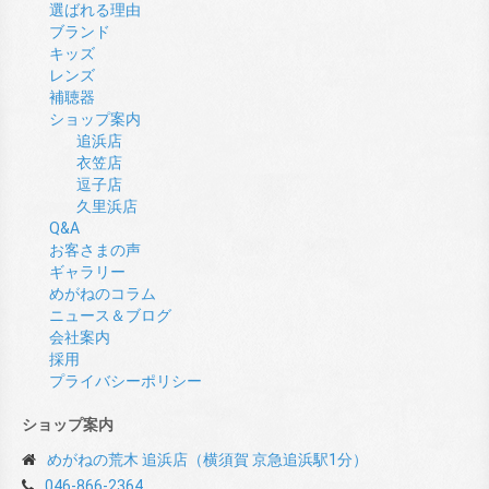
選ばれる理由
ブランド
キッズ
レンズ
補聴器
ショップ案内
追浜店
衣笠店
逗子店
久里浜店
Q&A
お客さまの声
ギャラリー
めがねのコラム
ニュース＆ブログ
会社案内
採用
プライバシーポリシー
ショップ案内
めがねの荒木 追浜店（横須賀 京急追浜駅1分）
046-866-2364