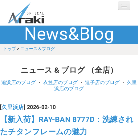
News&Blog
選ばれる理由
トップ
>
ニュース＆ブログ
ブランド
レンズ
ニュース & ブログ （全店）
補聴器
追浜店のブログ
・
衣笠店のブログ
・
逗子店のブログ
・
久里
浜店のブログ
ショップ
[
久里浜店
] 2026-02-10
Q&A
【新入荷】RAY-BAN 8777D：洗練され
たチタンフレームの魅力
お客さまの声