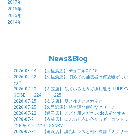
10月 (24)
11月 (21)
12月 (22)
2017年
04月 (19)
05月 (18)
06月 (25)
07月 (21)
08月 (35)
09月 (29)
10月 (26)
11月 (28)
12月 (20)
2016年
03月 (19)
04月 (26)
05月 (28)
06月 (23)
07月 (17)
08月 (26)
09月 (26)
10月 (23)
11月 (22)
12月 (26)
2015年
02月 (19)
03月 (23)
04月 (26)
05月 (25)
06月 (25)
07月 (25)
08月 (31)
09月 (27)
10月 (21)
11月 (21)
01月 (21)
12月 (36)
2014年
02月 (29)
03月 (30)
04月 (20)
05月 (31)
06月 (21)
07月 (22)
08月 (24)
09月 (20)
10月 (23)
11月 (31)
01月 (28)
12月 (8)
02月 (33)
03月 (21)
04月 (24)
05月 (24)
06月 (22)
07月 (26)
08月 (21)
09月 (20)
10月 (36)
11月 (8)
01月 (37)
02月 (32)
03月 (24)
04月 (22)
05月 (23)
06月 (30)
07月 (19)
08月 (27)
09月 (35)
10月 (2)
01月 (20)
02月 (18)
03月 (24)
04月 (22)
05月 (29)
06月 (20)
07月 (28)
08月 (38)
01月 (26)
02月 (20)
03月 (27)
04月 (26)
05月 (21)
06月 (26)
07月 (39)
01月 (22)
02月 (24)
03月 (24)
04月 (24)
News&Blog
05月 (24)
06月 (15)
01月 (23)
02月 (19)
03月 (24)
04月 (25)
05月 (10)
01月 (24)
02月 (20)
03月 (25)
04月 (9)
2026-08-04
： 【久里浜店】
デュアルCZ-15
01月 (23)
02月 (30)
03月 (7)
2026-08-02
： 【久里浜店】
初めての補聴器は何故騒がしい
01月 (33)
02月 (7)
の？
01月 (9)
2026-07-30
： 【衣笠店】
似ているようで少し違う！HUSKY
NOISE「H-224」「H-225」
2026-07-25
： 【衣笠店】
夏と花火とメガネと
2026-07-25
： 【久里浜店】
持ち運び便利なクリーナー
2026-07-22
： 【逗子店】
こども用メガネJkids入荷です★
2026-07-21
： 【衣笠店】
ほんのり赤い色がカギ！コントラ
ストをアップさせるSNRV
2026-07-21
： 【追浜店】
調光レンズと相性抜群「ミクサー