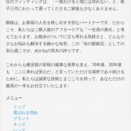
位のフィッティングは、「一度かけると他には戻れない」と、親
子三代にわたって通ってくださるご家族も少なくありません。
眼鏡は、お客様の人生を映し出す大切なパートナーです。だから
こそ、私たちはご購入後のアフターケアも「一生涯の責任」と考
えております。お散歩のついでに立ち寄れる気軽さと、どんな小
さなお悩みも解決する確かな知見。この「街の眼鏡店」としての
安心感こそが、めがねの荒木の誇りです。
これからも横須賀の皆様の健康な視界を支え、10年後、20年後
も「ここに来れば安心だ」と言っていただける場所であり続ける
ために。私たちは誠実な技術とまごころを持って、あなただけの
最高の一本をお仕立ていたします。
メニュー
トップ
選ばれる理由
ブランド
キッズ
レンズ