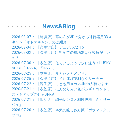
01月 (28)
12月 (8)
02月 (33)
03月 (21)
04月 (24)
05月 (24)
06月 (22)
07月 (26)
08月 (21)
09月 (20)
10月 (36)
11月 (8)
01月 (37)
02月 (32)
03月 (24)
04月 (22)
05月 (23)
06月 (30)
07月 (19)
08月 (27)
09月 (35)
10月 (2)
01月 (20)
02月 (18)
03月 (24)
04月 (22)
05月 (29)
06月 (20)
07月 (28)
08月 (38)
01月 (26)
02月 (20)
03月 (27)
04月 (26)
05月 (21)
06月 (26)
07月 (39)
01月 (22)
02月 (24)
03月 (24)
04月 (24)
News&Blog
05月 (24)
06月 (15)
01月 (23)
02月 (19)
03月 (24)
04月 (25)
05月 (10)
01月 (24)
02月 (20)
03月 (25)
04月 (9)
2026-08-07
： 【追浜店】
耳の穴が3Dで分かる補聴器用3Dス
01月 (23)
02月 (30)
03月 (7)
キャン「オトスキャン」のご紹介
01月 (33)
02月 (7)
2026-08-04
： 【久里浜店】
デュアルCZ-15
01月 (9)
2026-08-02
： 【久里浜店】
初めての補聴器は何故騒がしい
の？
2026-07-30
： 【衣笠店】
似ているようで少し違う！HUSKY
NOISE「H-224」「H-225」
2026-07-25
： 【衣笠店】
夏と花火とメガネと
2026-07-25
： 【久里浜店】
持ち運び便利なクリーナー
2026-07-22
： 【逗子店】
こども用メガネJkids入荷です★
2026-07-21
： 【衣笠店】
ほんのり赤い色がカギ！コントラ
ストをアップさせるSNRV
2026-07-21
： 【追浜店】
調光レンズと相性抜群「ミクサー
ジュ」
2026-07-20
： 【衣笠店】
本気の眩しさ対策「ポラマックス
プロ」