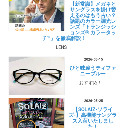
【新常識】メガネと
サングラスを掛け替
えるのはもう古い？
話題のカラー調光レ
ンズ「トランジッシ
ョンズ® カラータッ
チ™」を徹底解説！
LENS
2026-05-15
ひと味違うティファ
ニーブルー
おすすめ！
2026-05-25
【SOLAIZ-ソライ
ズ-】高機能サングラ
ス入荷いたしまし
た！