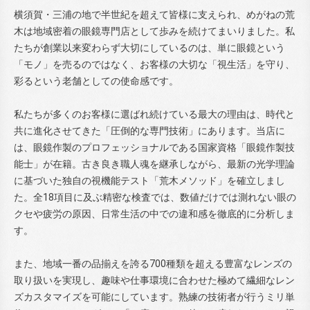
横須賀・三浦の地で半世紀を超えて皆様に支えられ、めがねの荒
木は地域密着の眼鏡専門店として歩みを続けてまいりました。私
たちが創業以来変わらず大切にしているのは、単に眼鏡という
「モノ」を売るのではなく、お客様の大切な「視生活」を守り、
彩るという老舗としての使命感です。
私たちが多くのお客様に選ばれ続けている最大の理由は、時代と
共に進化させてきた「圧倒的な専門技術」にあります。当店に
は、眼鏡作製のプロフェッショナルである国家資格「眼鏡作製技
能士」が在籍。古き良き職人魂を継承しながら、最新の光学理論
に基づいた独自の視機能テスト「荒木メソッド」を確立しまし
た。全18項目に及ぶ精密な検査では、数値だけでは測れない眼の
クセや疲労の原因、日常生活の中での違和感を徹底的に分析しま
す。
また、地域一番の品揃えを誇る700種類を超える豊富なレンズの
取り扱いを実現し、趣味や仕事環境に合わせた極めて繊細なレン
ズカスタマイズを可能にしています。熟練の技術者が行うミリ単