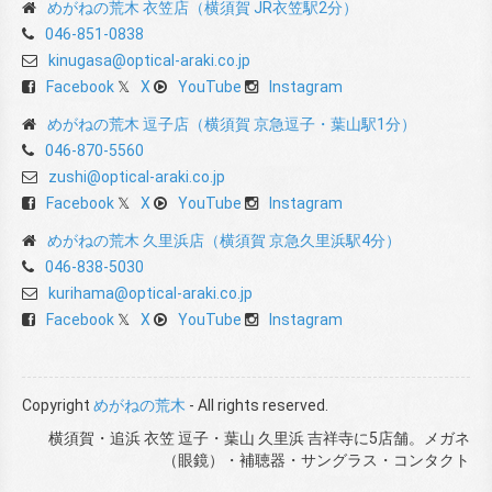
めがねの荒木 衣笠店（横須賀 JR衣笠駅2分）
046-851-0838
kinugasa@optical-araki.co.jp
Facebook
X
YouTube
Instagram
めがねの荒木 逗子店（横須賀 京急逗子・葉山駅1分）
046-870-5560
zushi@optical-araki.co.jp
Facebook
X
YouTube
Instagram
めがねの荒木 久里浜店（横須賀 京急久里浜駅4分）
046-838-5030
kurihama@optical-araki.co.jp
Facebook
X
YouTube
Instagram
Copyright
めがねの荒木
- All rights reserved.
横須賀・追浜 衣笠 逗子・葉山 久里浜 吉祥寺に5店舗。メガネ
（眼鏡）・補聴器・サングラス・コンタクト