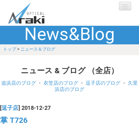
News&Blog
選ばれる理由
トップ
>
ニュース＆ブログ
ブランド
レンズ
ニュース & ブログ （全店）
補聴器
追浜店のブログ
・
衣笠店のブログ
・
逗子店のブログ
・
久里
浜店のブログ
ショップ
[
逗子店
] 2018-12-27
Q&A
掌 T726
お客さまの声