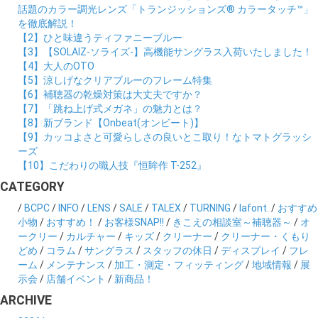
話題のカラー調光レンズ「トランジッションズ® カラータッチ™」
を徹底解説！
【2】ひと味違うティファニーブルー
【3】【SOLAIZ-ソライズ-】高機能サングラス入荷いたしました！
【4】大人のOTO
【5】涼しげなクリアブルーのフレーム特集
【6】補聴器の乾燥対策は大丈夫ですか？
【7】「跳ね上げ式メガネ」の魅力とは？
【8】新ブランド【Onbeat(オンビート)】
【9】カッコよさと可愛らしさの良いとこ取り！なトマトグラッシ
ーズ
【10】こだわりの職人技『恒眸作 T-252』
CATEGORY
/
BCPC
/
INFO
/
LENS
/
SALE
/
TALEX
/
TURNING
/
lafont.
/
おすすめ
小物
/
おすすめ！
/
お客様SNAP!!
/
きこえの相談室～補聴器～
/
オ
ークリー
/
カルチャー
/
キッズ
/
クリーナー
/
クリーナー・くもり
どめ
/
コラム
/
サングラス
/
スタッフの休日
/
ディスプレイ
/
フレ
ーム
/
メンテナンス
/
加工・測定・フィッティング
/
地域情報
/
展
示会
/
店舗イベント
/
新商品！
ARCHIVE