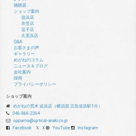
補聴器
ショップ案内
追浜店
衣笠店
逗子店
久里浜店
Q&A
お客さまの声
ギャラリー
めがねのコラム
ニュース＆ブログ
会社案内
採用
プライバシーポリシー
ショップ案内
めがねの荒木 追浜店（横須賀 京急追浜駅1分）
046-866-2364
oppama@optical-araki.co.jp
Facebook
X
YouTube
Instagram