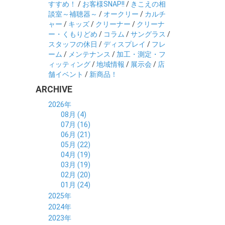
すすめ！
/
お客様SNAP!!
/
きこえの相
談室～補聴器～
/
オークリー
/
カルチ
ャー
/
キッズ
/
クリーナー
/
クリーナ
ー・くもりどめ
/
コラム
/
サングラス
/
スタッフの休日
/
ディスプレイ
/
フレ
ーム
/
メンテナンス
/
加工・測定・フ
ィッティング
/
地域情報
/
展示会
/
店
舗イベント
/
新商品！
ARCHIVE
2026年
08月 (4)
07月 (16)
06月 (21)
05月 (22)
04月 (19)
03月 (19)
02月 (20)
01月 (24)
2025年
12月 (14)
2024年
11月 (17)
12月 (19)
2023年