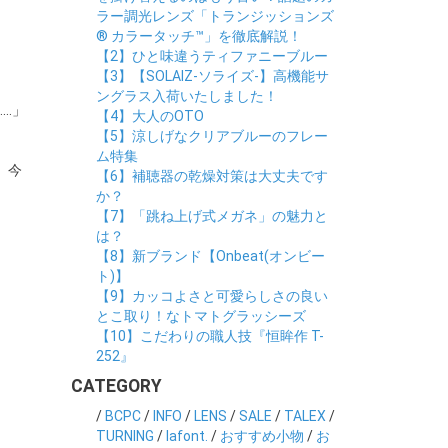
ラー調光レンズ「トランジッションズ
® カラータッチ™」を徹底解説！
【2】ひと味違うティファニーブルー
【3】【SOLAIZ-ソライズ-】高機能サ
ングラス入荷いたしました！
…」
【4】大人のOTO
【5】涼しげなクリアブルーのフレー
ム特集
。今
【6】補聴器の乾燥対策は大丈夫です
か？
【7】「跳ね上げ式メガネ」の魅力と
は？
【8】新ブランド【Onbeat(オンビー
ト)】
【9】カッコよさと可愛らしさの良い
とこ取り！なトマトグラッシーズ
【10】こだわりの職人技『恒眸作 T-
252』
CATEGORY
/
BCPC
/
INFO
/
LENS
/
SALE
/
TALEX
/
TURNING
/
lafont.
/
おすすめ小物
/
お