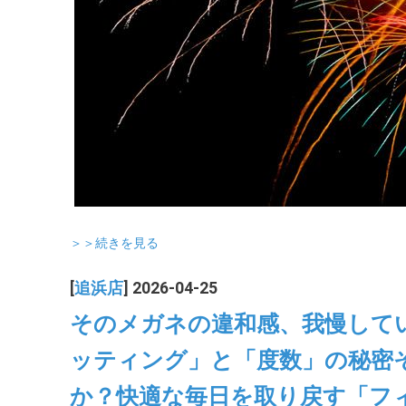
＞＞続きを見る
[
追浜店
] 2026-04-25
そのメガネの違和感、我慢して
ッティング」と「度数」の秘密
か？快適な毎日を取り戻す「フ