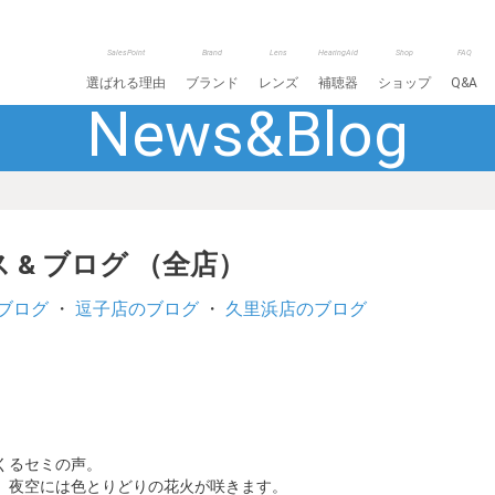
SalesPoint
Brand
Lens
HearingAid
Shop
FAQ
選ばれる理由
ブランド
レンズ
補聴器
ショップ
Q&A
News&Blog
 & ブログ （全店）
ブログ
・
逗子店のブログ
・
久里浜店のブログ
くるセミの声。
、夜空には色とりどりの花火が咲きます。