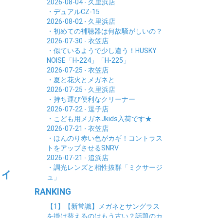
2026-08-04 - 久里浜店
・デュアルCZ-15
2026-08-02 - 久里浜店
・初めての補聴器は何故騒がしいの？
2026-07-30 - 衣笠店
・似ているようで少し違う！HUSKY
NOISE「H-224」「H-225」
2026-07-25 - 衣笠店
・夏と花火とメガネと
2026-07-25 - 久里浜店
・持ち運び便利なクリーナー
2026-07-22 - 逗子店
・こども用メガネJkids入荷です★
2026-07-21 - 衣笠店
・ほんのり赤い色がカギ！コントラス
トをアップさせるSNRV
2026-07-21 - 追浜店
・調光レンズと相性抜群「ミクサージ
ィ
ュ」
RANKING
【1】【新常識】メガネとサングラス
を掛け替えるのはもう古い？話題のカ